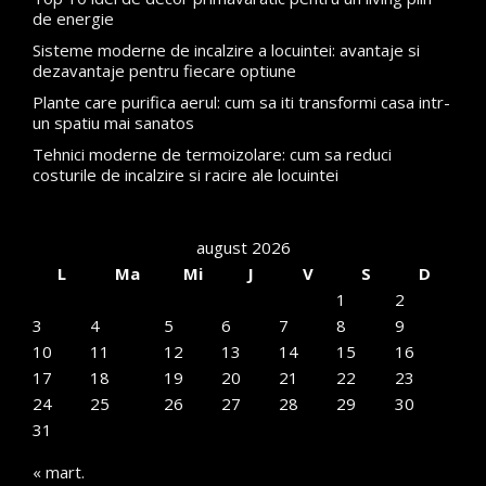
de energie
Sisteme moderne de incalzire a locuintei: avantaje si
dezavantaje pentru fiecare optiune
Plante care purifica aerul: cum sa iti transformi casa intr-
un spatiu mai sanatos
Tehnici moderne de termoizolare: cum sa reduci
costurile de incalzire si racire ale locuintei
august 2026
L
Ma
Mi
J
V
S
D
1
2
3
4
5
6
7
8
9
10
11
12
13
14
15
16
17
18
19
20
21
22
23
24
25
26
27
28
29
30
31
« mart.