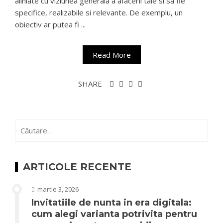
aliniate cu viziunea generala a afacerii tale si sa fie
specifice, realizabile si relevante. De exemplu, un
obiectiv ar putea fi ...
Read More
SHARE
Caută
după:
ARTICOLE RECENTE
martie 3, 2026
Invitatiile de nunta in era digitala:
cum alegi varianta potrivita pentru