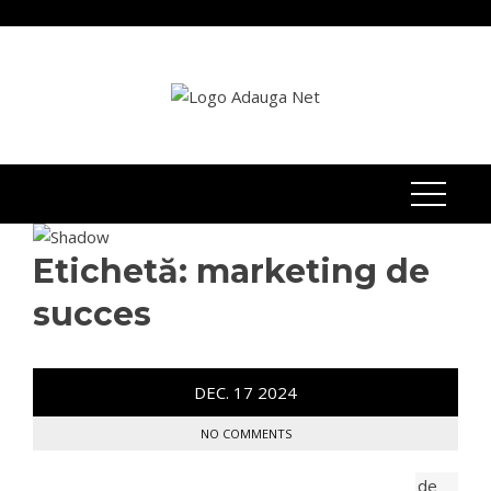
Skip
to
content
Etichetă:
marketing de
succes
DEC.
17
2024
NO COMMENTS