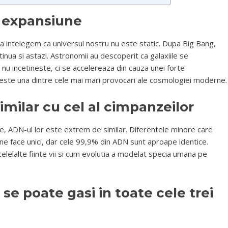
a expansiune
sa intelegem ca universul nostru nu este static. Dupa Big Bang,
inua si astazi. Astronomii au descoperit ca galaxiile se
nu incetineste, ci se accelereaza din cauza unei forte
este una dintre cele mai mari provocari ale cosmologiei moderne.
milar cu cel al cimpanzeilor
te, ADN-ul lor este extrem de similar. Diferentele minore care
a ne face unici, dar cele 99,9% din ADN sunt aproape identice.
lelalte fiinte vii si cum evolutia a modelat specia umana pe
 se poate gasi in toate cele trei