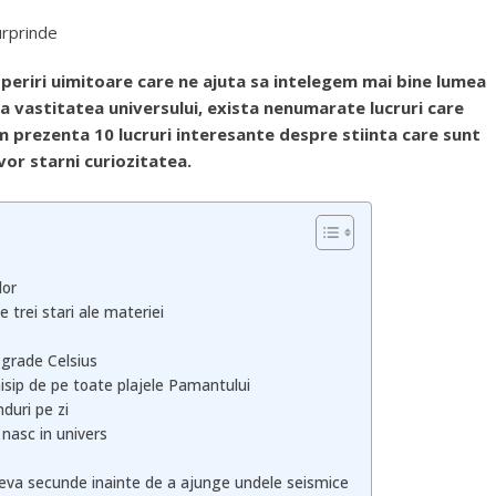
operiri uimitoare care ne ajuta sa intelegem mai bine lumea
 la vastitatea universului, exista nenumarate lucruri care
om prezenta 10 lucruri interesante despre stiinta care sunt
vor starni curiozitatea.
lor
e trei stari ale materiei
 grade Celsius
nisip de pe toate plajele Pamantului
duri pe zi
nasc in univers
eva secunde inainte de a ajunge undele seismice