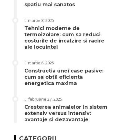
spatiu mai sanatos
martie 8, 2025
Tehnici moderne de
termoizolare: cum sa reduci
costurile de incalzire si racire
ale locuintei
martie 6, 2025
Constructia unei case pasive:
cum sa obtii eficienta
energetica maxima
februarie 27, 2025
Cresterea animalelor in sistem
extensiv versus intensiv:
avantaje si dezavantaje
CATEGORII