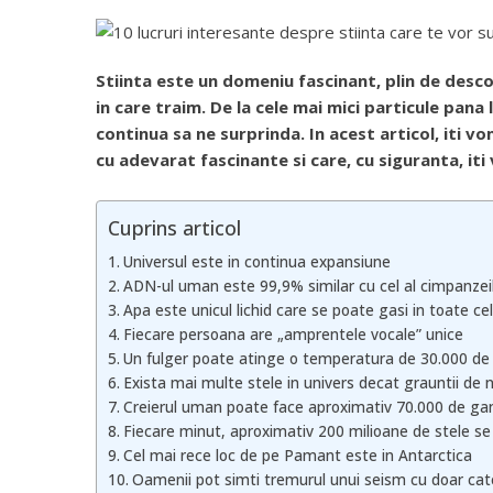
Stiinta este un domeniu fascinant, plin de desc
in care traim. De la cele mai mici particule pana
continua sa ne surprinda. In acest articol, iti v
cu adevarat fascinante si care, cu siguranta, iti 
Cuprins articol
Universul este in continua expansiune
ADN-ul uman este 99,9% similar cu cel al cimpanzei
Apa este unicul lichid care se poate gasi in toate cel
Fiecare persoana are „amprentele vocale” unice
Un fulger poate atinge o temperatura de 30.000 de
Exista mai multe stele in univers decat grauntii de 
Creierul uman poate face aproximativ 70.000 de gan
Fiecare minut, aproximativ 200 milioane de stele se 
Cel mai rece loc de pe Pamant este in Antarctica
Oamenii pot simti tremurul unui seism cu doar cat