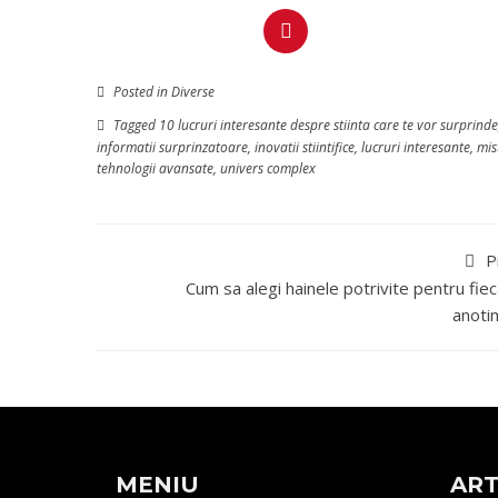
Posted in
Diverse
Tagged
10 lucruri interesante despre stiinta care te vor surprinde
informatii surprinzatoare
,
inovatii stiintifice
,
lucruri interesante
,
mis
tehnologii avansate
,
univers complex
P
Cum sa alegi hainele potrivite pentru fie
anoti
MENIU
ART