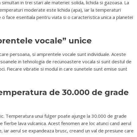
ultan in trei stari ale materiei: solida, lichida si gazoasa. La
emperaturi moderate este lichida (apa), iar la temperaturi
 o face esentiala pentru viata si o caracteristica unica a planetei
rentele vocale” unice
are persoana, si amprentele vocale sunt individuale. Aceste
rsoanele in tehnologia de recunoastere vocala si sunt destul de
 voci. Fiecare vibratie si modul in care sunetele sunt emise sunt
temperatura de 30.000 de grade
nic. Temperatura unui fulger poate ajunge la 30.000 de grade
re fierbe lava vulcanica. Acest fenomen are loc atunci cand aerul
ce, iar aerul se expandeaza brusc, creand un val de presiune care