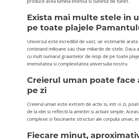
produce acea lumina intensa si sunetul de tunet.
Exista mai multe stele in u
pe toate plajele Pamantul
Universul este incredibil de vast, iar estimarile arat
continand milioane sau chiar miliarde de stele. Daca
cu mult numarul grauntelor de nisip de pe toate plaj
imensitatea si complexitatea universului nostru.
Creierul uman poate face 
pe zi
Creierul uman este extrem de activ si, intr-o zi, po
de la idei si reflectii la amintiri si actiuni simple. Ac
complexe si fascinante structuri ale corpului uman, im
Fiecare minut, aproximativ