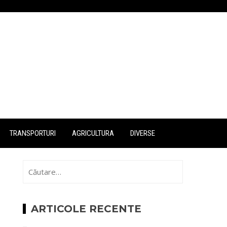
link gacor
slot gacor
situs gacor
situs slot
TRANSPORTURI
AGRICULTURA
DIVERSE
Caută
după:
ARTICOLE RECENTE