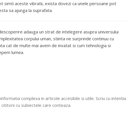
t simti aceste vibratii, exista dovezi ca unele persoane pot
esta sa ajunga la suprafata.
e descoperire adauga un strat de intelegere asupra universului
omplexitatea corpului uman, stiinta ne surprinde continuu cu
rata cat de multe mai avem de invatat si cum tehnologia si
rcepem lumea.
formatia complexa in articole accesibile si utile. Scriu cu intentia
 cititorii cu subiectele care conteaza.