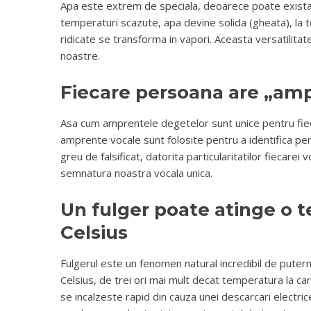
Apa este extrem de speciala, deoarece poate exista sim
temperaturi scazute, apa devine solida (gheata), la t
ridicate se transforma in vapori. Aceasta versatilitate
noastre.
Fiecare persoana are „amp
Asa cum amprentele degetelor sunt unice pentru fiec
amprente vocale sunt folosite pentru a identifica pe
greu de falsificat, datorita particularitatilor fiecarei
semnatura noastra vocala unica.
Un fulger poate atinge o 
Celsius
Fulgerul este un fenomen natural incredibil de puter
Celsius, de trei ori mai mult decat temperatura la ca
se incalzeste rapid din cauza unei descarcari electri