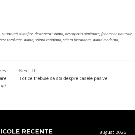
,
curiozitati stiintifice
,
descoperiri stiinta
,
descoperiri uimitoare
,
fenomene naturale
,
tere rezolvate
,
stiinta
,
stiinta cotidiana
,
stiinta fascinanta
,
stiinta moderna
,
rev
Next
care
Tot ce trebuie sa stii despre casele pasive
mp?
ICOLE RECENTE
august 2026