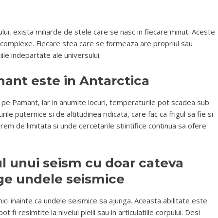
lui, exista miliarde de stele care se nasc in fiecare minut. Aceste
 complexe. Fiecare stea care se formeaza are propriul sau
ile indepartate ale universului.
mant este in Antarctica
e pe Pamant, iar in anumite locuri, temperaturile pot scadea sub
e puternice si de altitudinea ridicata, care fac ca frigul sa fie si
rem de limitata si unde cercetarile stiintifice continua sa ofere
l unui seism cu doar cateva
ge undele seismice
ci inainte ca undele seismice sa ajunga. Aceasta abilitate este
ot fi resimtite la nivelul pielii sau in articulatiile corpului. Desi