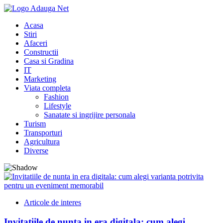
Skip
to
Acasa
content
Stiri
Afaceri
Constructii
Casa si Gradina
IT
Marketing
Viata completa
Fashion
Lifestyle
Sanatate si ingrijire personala
Turism
Transporturi
Agricultura
Diverse
Articole de interes
Invitatiile de nunta in era digitala: cum alegi