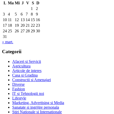
L
Ma
Mi
J
V
S
D
1
2
3
4
5
6
7
8
9
10
11
12
13
14
15
16
17
18
19
20
21
22
23
24
25
26
27
28
29
30
31
« mart.
Categorii
Afaceri si Servicii
Agricultura
Articole de interes
Casa si Gradina
Constructii si Amenajari
Diverse
Fashion
IT si Tehnologii noi
Lifestyle
Marketing, Advertising si Media
Sanatate si ingrijire personala
Stiri Nationale si Internationale