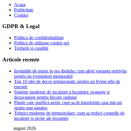
Acasa
Publicitate
Contact
GDPR & Legal
Politica de confidentialitate
Politica de utilizare cookie-uri
Termeni si conditii
Articole recente
Invitatiile de nunta in era digitala: cum alegi varianta potrivita
pentru un eveniment memorabil
Top 10 idei de decor primavaratic pentru un living plin de
energie
Sisteme moderne de incalzire a locuintei: avantaje si
dezavantaje pentru fiecare optiune
Plante care purifica aerul: cum sa iti transformi casa intr-un
spatiu mai sanatos
Tehnici moderne de termoizolare: cum sa reduci costurile de
incalzire si racire ale locuintei
august 2026