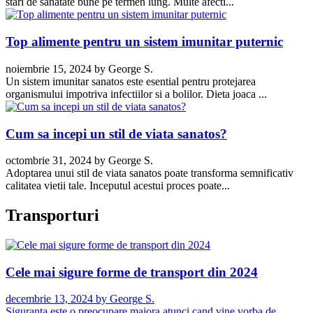
stari de sanatate bune pe termen lung. Multe afecti...
Top alimente pentru un sistem imunitar puternic
noiembrie 15, 2024
by
George S.
Un sistem imunitar sanatos este esential pentru protejarea
organismului impotriva infectiilor si a bolilor. Dieta joaca ...
Cum sa incepi un stil de viata sanatos?
octombrie 31, 2024
by
George S.
Adoptarea unui stil de viata sanatos poate transforma semnificativ
calitatea vietii tale. Inceputul acestui proces poate...
Transporturi
Cele mai sigure forme de transport din 2024
decembrie 13, 2024
by
George S.
Siguranta este o preocupare majora atunci cand vine vorba de...