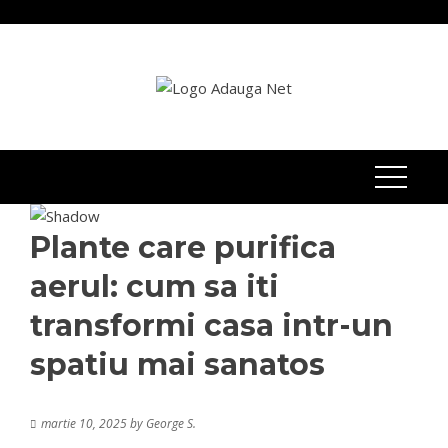
Skip
kampungbet
kampungbet
kampungbet
kotabet
to
content
Plante care purifica
aerul: cum sa iti
transformi casa intr-un
spatiu mai sanatos
martie 10, 2025
by
George S.