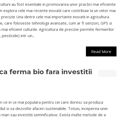
culturii au fost esentiale in promovarea unor practici mai eficiente
om explora cele mai recente inovatii care contribuie la un viitor mai
de precizie Una dintre cele mai importante inovatii in agricultura
ie, care foloseste tehnologii avansate, cum ar fi senzori, GPS si
mai eficient culturile. Agricultura de precizie permite fermierilor
pesticide) intr-un...
Read More
a ferma bio fara investitii
in ce in ce mai populara pentru cei care doresc sa produca
l si sa dezvolte afaceri sustenabile. Totusi, inceperea unei
i mari sau investitii semnificative. Exista multe metode de a