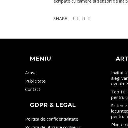
echipate cu camere si senzori de inalt
SHARE
MENIU
ART
Acasa
Invitatii
alegi va
Publicitate
evenime
Contact
Top 10 i
pentru u
GDPR & LEGAL
Sisteme 
locuinte
pentru f
Politica de confidentialitate
Plante ca
Politica de utilizare cookie-uri