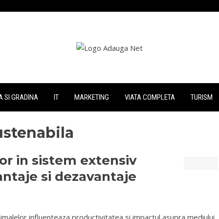
 SI GRADINA
IT
MARKETING
VIATA COMPLETA
TURISM
ustenabila
or in sistem extensiv
antaje si dezavantaje
malelor influenteaza productivitatea si impactul asupra mediului.