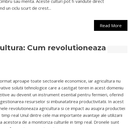
imbru sau menta. Aceste culturi pot fi vandute direct
d un ciclu scurt de crest...
Read More
cultura: Cum revolutioneaza
sformat aproape toate sectoarele economice, iar agricultura nu
vative solutii tehnologice care a castigat teren in acest domeniu
zitive au devenit un instrument esential pentru fermieri, oferind
, gestionarea resurselor si imbunatatirea productivitatii. In acest
nele revolutioneaza agricultura si ce impact au asupra productiei
 timp real Unul dintre cele mai importante avantaje ale utilizarii
a acestora de a monitoriza culturile in timp real. Dronele sunt