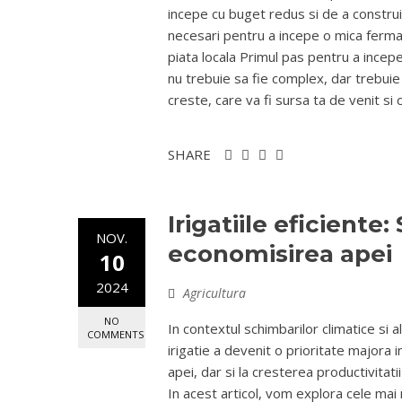
incepe cu buget redus si de a construi
necesari pentru a incepe o mica ferma b
piata locala Primul pas pentru a incepe
nu trebuie sa fie complex, dar trebuie s
creste, care va fi sursa ta de venit si ci
SHARE
Irigatiile eficiente
NOV.
economisirea apei
10
2024
Agricultura
NO
In contextul schimbarilor climatice si 
COMMENTS
irigatie a devenit o prioritate majora i
apei, dar si la cresterea productivitati
In acest articol, vom explora cele mai 