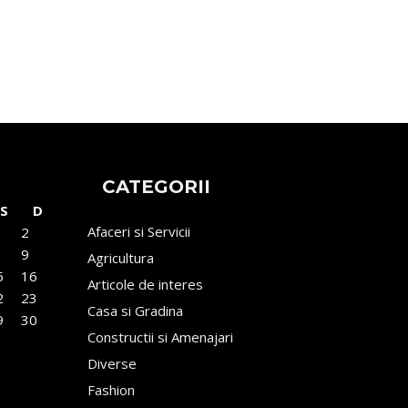
CATEGORII
S
D
Afaceri si Servicii
2
9
Agricultura
5
16
Articole de interes
2
23
Casa si Gradina
9
30
Constructii si Amenajari
Diverse
Fashion