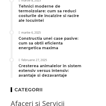
martie 8, 2025
Tehnici moderne de
termoizolare: cum sa reduci
costurile de incalzire si racire
ale locuintei
martie 6, 2025
Constructia unei case pasive:
cum sa obtii eficienta
energetica maxima
februarie 27, 2025
Cresterea animalelor in sistem
extensiv versus intensiv:
avantaje si dezavantaje
CATEGORII
Afaceri si Servicii