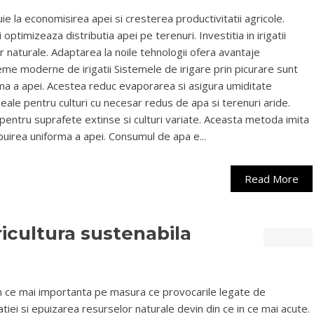
buie la economisirea apei si cresterea productivitatii agricole.
ptimizeaza distributia apei pe terenuri. Investitia in irigatii
r naturale. Adaptarea la noile tehnologii ofera avantaje
eme moderne de irigatii Sistemele de irigare prin picurare sunt
orma a apei. Acestea reduc evaporarea si asigura umiditate
deale pentru culturi cu necesar redus de apa si terenuri aride.
 pentru suprafete extinse si culturi variate. Aceasta metoda imita
ribuirea uniforma a apei. Consumul de apa e...
Read More
ricultura sustenabila
 in ce mai importanta pe masura ce provocarile legate de
tiei si epuizarea resurselor naturale devin din ce in ce mai acute.