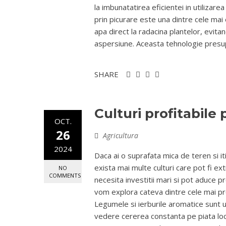
la imbunatatirea eficientei in utilizare
prin picurare este una dintre cele mai
apa direct la radacina plantelor, evitan
aspersiune. Aceasta tehnologie presupu
SHARE
Culturi profitabile
OCT.
26
Agricultura
2024
Daca ai o suprafata mica de teren si iti
exista mai multe culturi care pot fi ex
NO
COMMENTS
necesita investitii mari si pot aduce p
vom explora cateva dintre cele mai pro
Legumele si ierburile aromatice sunt un
vedere cererea constanta pe piata locala