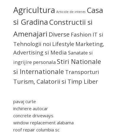
Agricultura
Casa
Articole de interes
si Gradina
Constructii si
Amenajari
Diverse
Fashion
IT si
Tehnologii noi
Lifestyle
Marketing,
Advertising si Media
Sanatate si
Stiri Nationale
ingrijire personala
si Internationale
Transporturi
Turism, Calatorii si Timp Liber
pavaj curte
inchiriere autocar
concrete driveways
window replacement alabama
roof repair columbia sc