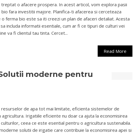
 treptat o afacere prospera. In acest articol, vom explora pasii
io fara investitii majore. Planifica-ti afacerea si cerceteaza
 o ferma bio este sa iti creezi un plan de afaceri detaliat. Acesta
a includa informatii esentiale, cum ar fi ce tipuri de culturi vei
ne va fi clientul tau tinta. Cercet...
Read More
: Solutii moderne pentru
al resurselor de apa tot mai limitate, eficienta sistemelor de
n agricultura. Irigatiile eficiente nu doar ca ajuta la economisirea
i culturilor, ceea ce este esential pentru o agricultura sustenabila.
moderne solutii de irigatie care contribuie la economisirea apei si