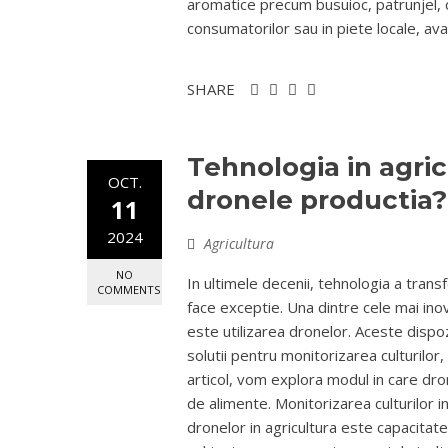
aromatice precum busuioc, patrunjel, c
consumatorilor sau in piete locale, avan
SHARE
Tehnologia in agri
OCT.
dronele productia?
11
2024
Agricultura
NO
In ultimele decenii, tehnologia a tran
COMMENTS
face exceptie. Una dintre cele mai ino
este utilizarea dronelor. Aceste dispo
solutii pentru monitorizarea culturilor
articol, vom explora modul in care dro
de alimente. Monitorizarea culturilor in
dronelor in agricultura este capacitate