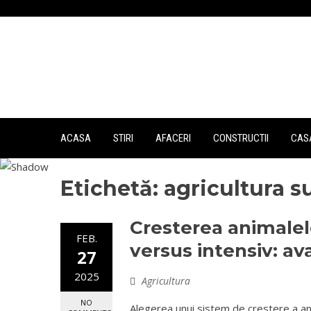
Skip
to
content
ACASA
STIRI
AFACERI
CONSTRUCTII
CASA
Etichetă:
agricultura s
Cresterea animalel
FEB.
versus intensiv: av
27
2025
Agricultura
NO
Alegerea unui sistem de crestere a ani