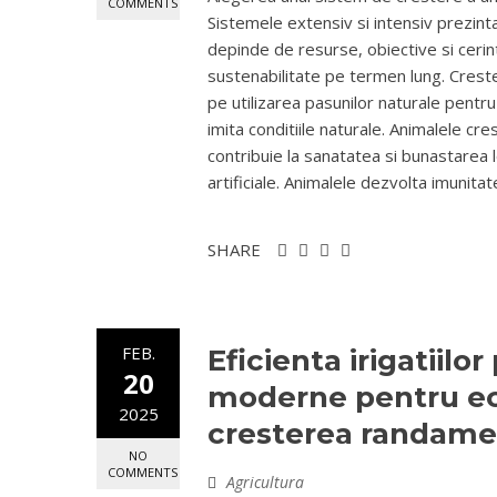
COMMENTS
Sistemele extensiv si intensiv prezint
depinde de resurse, obiective si cerint
sustenabilitate pe termen lung. Crest
pe utilizarea pasunilor naturale pentru
imita conditiile naturale. Animalele cres
contribuie la sanatatea si bunastarea 
artificiale. Animalele dezvolta imunitat
SHARE
FEB.
Eficienta irigatiilo
20
moderne pentru ec
2025
cresterea randame
NO
COMMENTS
Agricultura