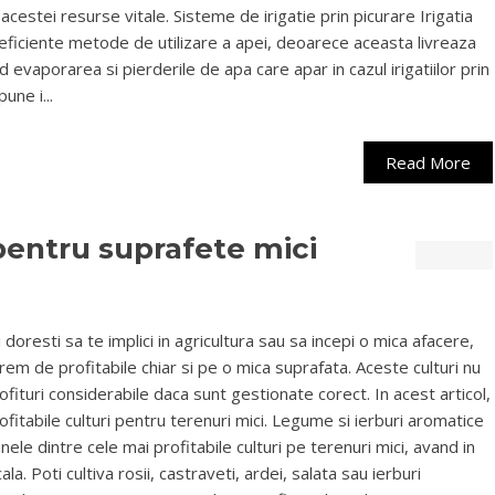
a acestei resurse vitale. Sisteme de irigatie prin picurare Irigatia
 eficiente metode de utilizare a apei, deoarece aceasta livreaza
d evaporarea si pierderile de apa care apar in cazul irigatiilor prin
ne i...
Read More
 pentru suprafete mici
 doresti sa te implici in agricultura sau sa incepi o mica afacere,
trem de profitabile chiar si pe o mica suprafata. Aceste culturi nu
rofituri considerabile daca sunt gestionate corect. In acest articol,
fitabile culturi pentru terenuri mici. Legume si ierburi aromatice
ele dintre cele mai profitabile culturi pe terenuri mici, avand in
. Poti cultiva rosii, castraveti, ardei, salata sau ierburi