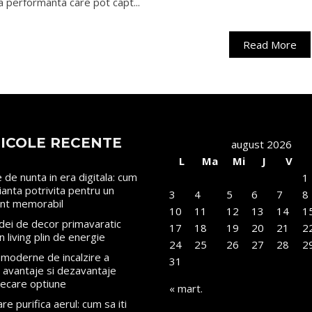
a performanta care pot capt...
Read More
ICOLE RECENTE
august 2026
L
Ma
Mi
J
V
le de nunta in era digitala: cum
1
rianta potrivita pentru un
3
4
5
6
7
8
nt memorabil
10
11
12
13
14
1
dei de decor primavaratic
17
18
19
20
21
2
n living plin de energie
24
25
26
27
28
2
moderne de incalzire a
31
i: avantaje si dezavantaje
iecare optiune
« mart.
re purifica aerul: cum sa iti