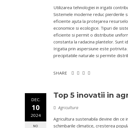
Utilizarea tehnologiei in irigatii contri
Sistemele moderne reduc pierderile si o
eficiente ajuta la protejarea resurselo
economice si ecologice. Tipuri de sist
eficiente si permit o distributie unif
constanta la radacina plantelor. Sunt i
Irigatia prin aspersiune este potrivita
precipitatiile naturale si permite dist
SHARE
Top 5 inovatii in ag
DEC.
10
Agricultura
2024
Agricultura sustenabila devine din ce
schimbarile climatice, cresterea popula
NO