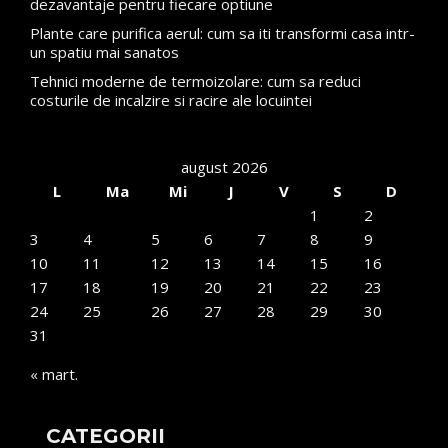
dezavantaje pentru fiecare optiune
Plante care purifica aerul: cum sa iti transformi casa intr-
un spatiu mai sanatos
Tehnici moderne de termoizolare: cum sa reduci
costurile de incalzire si racire ale locuintei
august 2026
L
Ma
Mi
J
V
S
D
1
2
3
4
5
6
7
8
9
10
11
12
13
14
15
16
17
18
19
20
21
22
23
24
25
26
27
28
29
30
31
« mart.
CATEGORII