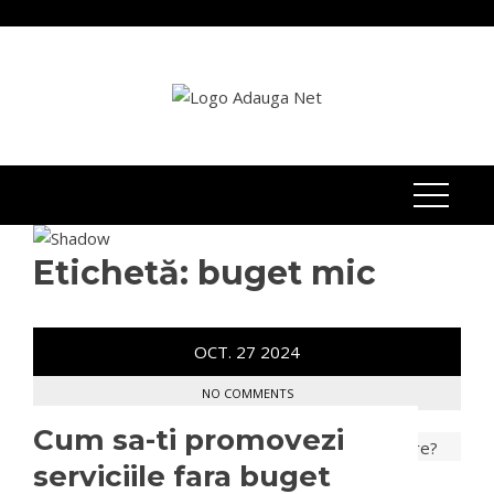
Skip
to
content
Etichetă:
buget mic
OCT.
27
2024
NO COMMENTS
Cum sa-ti promovezi
serviciile fara buget