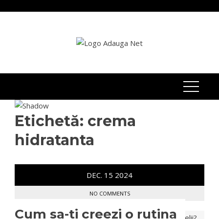
Skip
to
content
Etichetă:
crema
hidratanta
DEC.
15
2024
NO COMMENTS
Cum sa-ti creezi o rutina