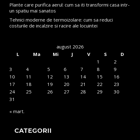
Plante care purifica aerul: cum sa iti transformi casa intr-
un spatiu mai sanatos
Tehnici moderne de termoizolare: cum sa reduci
costurile de incalzire si racire ale locuintei
august 2026
L
Ma
Mi
J
V
S
D
1
2
3
4
5
6
7
8
9
10
11
12
13
14
15
16
17
18
19
20
21
22
23
24
25
26
27
28
29
30
31
« mart.
CATEGORII