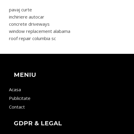
pavaj curte
inchiriere autocar
concrete driveways
window replacement alabama
roof repair columbia sc
MENIU
Acasa
Publicitate
Contact
GDPR & LEGAL