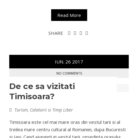
Read More
SHARE
IUN.
26
2017
NO COMMENTS
De ce sa vizitati
Timisoara?
Turism, Calatorii si Timp Liber
Timisoara este cel mai mare oras din vestul tarii si al
treilea mare centru cultural al Romaniei, dupa Bucuresti
si Iasi. Cand ajungeti in vestul tarii, resedinta orasului