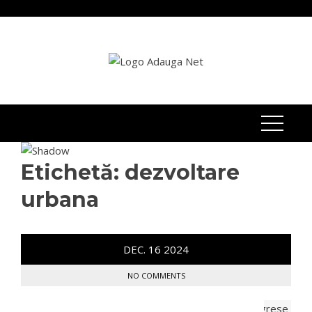
Skip
to
content
Etichetă:
dezvoltare
urbana
DEC.
16
2024
NO COMMENTS