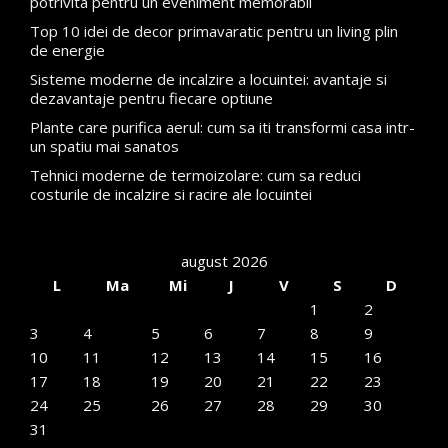
potrivita pentru un eveniment memorabil
Top 10 idei de decor primavaratic pentru un living plin
de energie
Sisteme moderne de incalzire a locuintei: avantaje si
dezavantaje pentru fiecare optiune
Plante care purifica aerul: cum sa iti transformi casa intr-
un spatiu mai sanatos
Tehnici moderne de termoizolare: cum sa reduci
costurile de incalzire si racire ale locuintei
august 2026
L
Ma
Mi
J
V
S
D
1
2
3
4
5
6
7
8
9
10
11
12
13
14
15
16
17
18
19
20
21
22
23
24
25
26
27
28
29
30
31