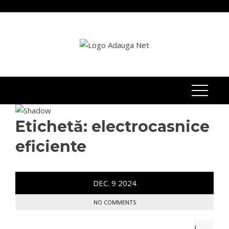
Skip
to
content
Etichetă:
electrocasnice
eficiente
DEC.
9
2024
NO COMMENTS