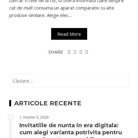
cum ar fi cele de la UE, iti ofera informatii clare despre
cat de mult consuma un aparat comparativ cu alte
produse similare. Alege elec...
Read More
SHARE
Caută
după:
ARTICOLE RECENTE
martie 3, 2026
Invitatiile de nunta in era digitala:
cum alegi varianta potrivita pentru