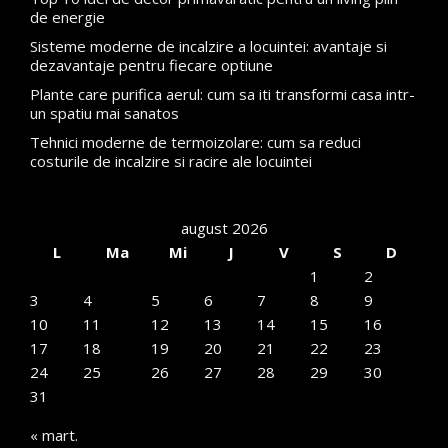
de energie
Sisteme moderne de incalzire a locuintei: avantaje si
dezavantaje pentru fiecare optiune
Plante care purifica aerul: cum sa iti transformi casa intr-
un spatiu mai sanatos
Tehnici moderne de termoizolare: cum sa reduci
costurile de incalzire si racire ale locuintei
august 2026
L
Ma
Mi
J
V
S
D
1
2
3
4
5
6
7
8
9
10
11
12
13
14
15
16
17
18
19
20
21
22
23
24
25
26
27
28
29
30
31
« mart.