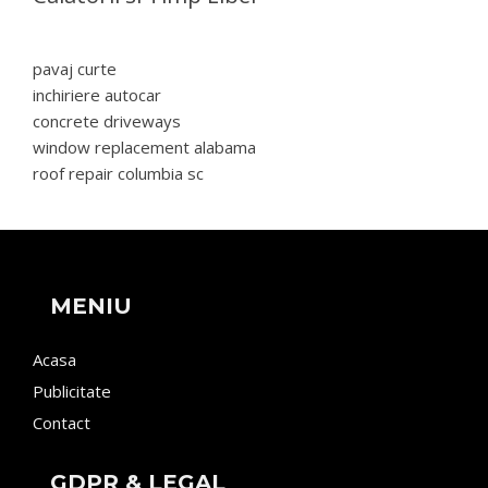
pavaj curte
inchiriere autocar
concrete driveways
window replacement alabama
roof repair columbia sc
MENIU
Acasa
Publicitate
Contact
GDPR & LEGAL