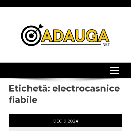
Skip
to
content
Etichetă:
electrocasnice
fiabile
DEC.
9
2024