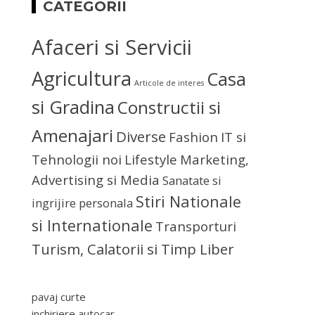
CATEGORII
Afaceri si Servicii
Agricultura
Casa
Articole de interes
si Gradina
Constructii si
Amenajari
Diverse
Fashion
IT si
Tehnologii noi
Lifestyle
Marketing,
Advertising si Media
Sanatate si
Stiri Nationale
ingrijire personala
si Internationale
Transporturi
Turism, Calatorii si Timp Liber
pavaj curte
inchiriere autocar