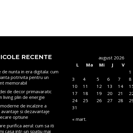
ICOLE RECENTE
august 2026
L
Ma
Mi
J
V
le de nunta in era digitala: cum
1
rianta potrivita pentru un
3
4
5
6
7
8
nt memorabil
10
11
12
13
14
1
dei de decor primavaratic
17
18
19
20
21
2
n living plin de energie
24
25
26
27
28
2
moderne de incalzire a
31
i: avantaje si dezavantaje
iecare optiune
« mart.
re purifica aerul: cum sa iti
mi casa intr-un spatiu mai