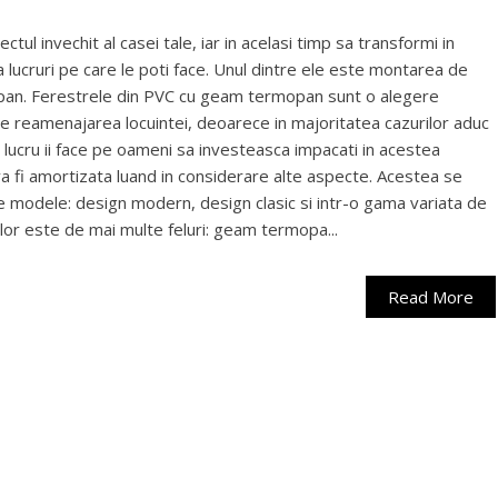
ctul invechit al casei tale, iar in acelasi timp sa transformi in
va lucruri pe care le poti face. Unul dintre ele este montarea de
opan. Ferestrele din PVC cu geam termopan sunt o alegere
e reamenajarea locuintei, deoarece in majoritatea cazurilor aduc
st lucru ii face pe oameni sa investeasca impacati in acestea
 va fi amortizata luand in considerare alte aspecte. Acestea se
e modele: design modern, design clasic si intr-o gama variata de
elor este de mai multe feluri: geam termopa...
Read More