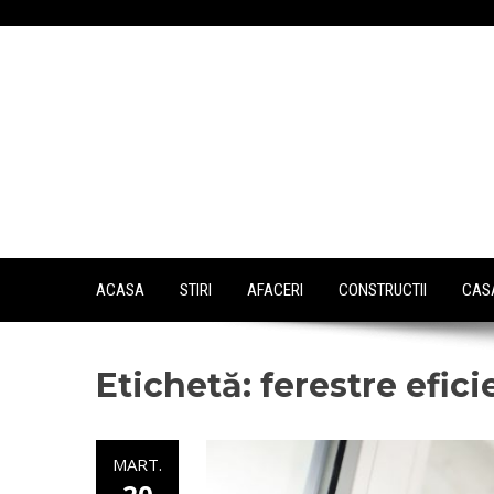
Skip
to
content
ACASA
STIRI
AFACERI
CONSTRUCTII
CASA
Etichetă:
ferestre efici
MART.