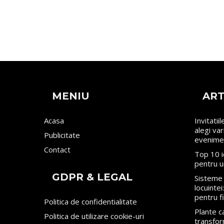
MENIU
ART
Acasa
Invitatii
alegi va
Publicitate
evenime
Contact
Top 10 i
pentru u
GDPR & LEGAL
Sisteme 
locuinte
pentru f
Politica de confidentialitate
Plante ca
Politica de utilizare cookie-uri
transfor