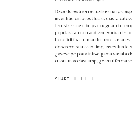
Daca doresti sa ractualizezi un pic aspe
investitie din acest lucru, exista cate
ferestre si usi din pvc cu geam term
populara atunci cand vine vorba despr
beneficii foarte mari locuintei iar ace
deoarece stiu ca in timp, investitia le
gasesc pe piata intr-o gama variata d
culori. In acelasi timp, geamul ferestr
SHARE