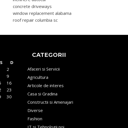
concrete driveways
window replacement alabama
roof repair columbia sc
CATEGORII
S
D
Afaceri si Servicii
2
9
Agricultura
5
16
Articole de interes
2
23
Casa si Gradina
9
30
Constructii si Amenajari
Diverse
Fashion
IT si Tehnologii noi