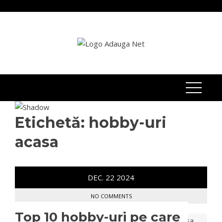
Skip
to
content
Etichetă:
hobby-uri
acasa
DEC.
22
2024
NO COMMENTS
Top 10 hobby-uri pe care