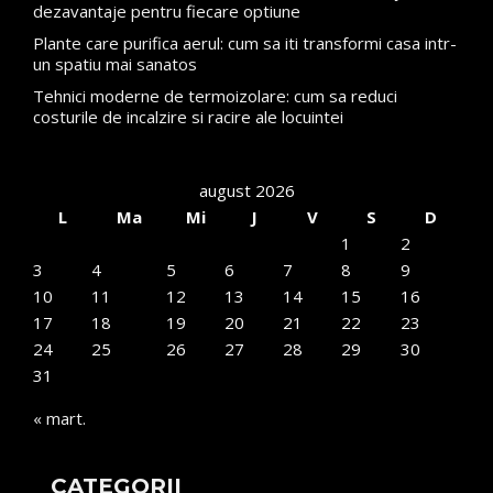
dezavantaje pentru fiecare optiune
Plante care purifica aerul: cum sa iti transformi casa intr-
un spatiu mai sanatos
Tehnici moderne de termoizolare: cum sa reduci
costurile de incalzire si racire ale locuintei
august 2026
L
Ma
Mi
J
V
S
D
1
2
3
4
5
6
7
8
9
10
11
12
13
14
15
16
17
18
19
20
21
22
23
24
25
26
27
28
29
30
31
« mart.
CATEGORII