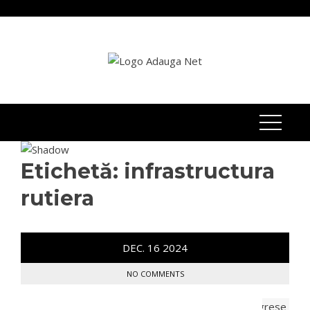
Skip
to
content
Etichetă:
infrastructura
rutiera
DEC.
16
2024
NO COMMENTS