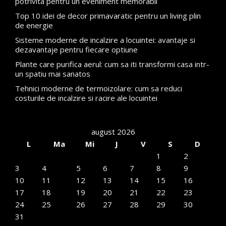
potrivita pentru un eveniment memorabil
Top 10 idei de decor primavaratic pentru un living plin
de energie
Sisteme moderne de incalzire a locuintei: avantaje si
dezavantaje pentru fiecare optiune
Plante care purifica aerul: cum sa iti transformi casa intr-
un spatiu mai sanatos
Tehnici moderne de termoizolare: cum sa reduci
costurile de incalzire si racire ale locuintei
august 2026
L
Ma
Mi
J
V
S
D
1
2
3
4
5
6
7
8
9
10
11
12
13
14
15
16
17
18
19
20
21
22
23
24
25
26
27
28
29
30
31