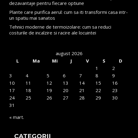
dezavantaje pentru fiecare optiune
Plante care purifica aerul: cum sa iti transformi casa intr-
un spatiu mai sanatos
Tehnici moderne de termoizolare: cum sa reduci
costurile de incalzire si racire ale locuintei
august 2026
L
Ma
Mi
J
V
S
D
1
2
3
4
5
6
7
8
9
10
11
12
13
14
15
16
17
18
19
20
21
22
23
24
25
26
27
28
29
30
31
« mart.
CATEGORII