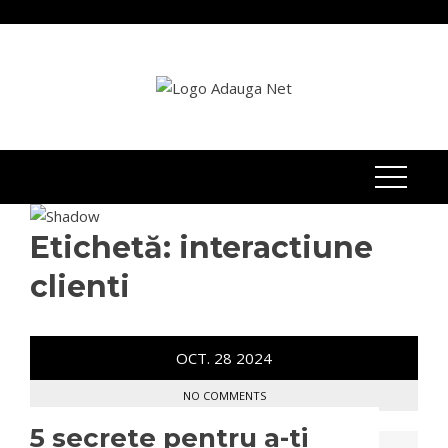
Skip
to
content
Etichetă:
interactiune
clienti
OCT.
28
2024
NO COMMENTS
5 secrete pentru a-ti