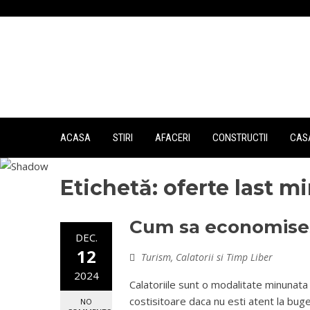
Skip
to
content
ACASA
STIRI
AFACERI
CONSTRUCTII
CASA
Etichetă:
oferte last m
Cum sa economisesti
DEC.
12
Turism, Calatorii si Timp Liber
2024
Calatoriile sunt o modalitate minunata 
costisitoare daca nu esti atent la buge
NO