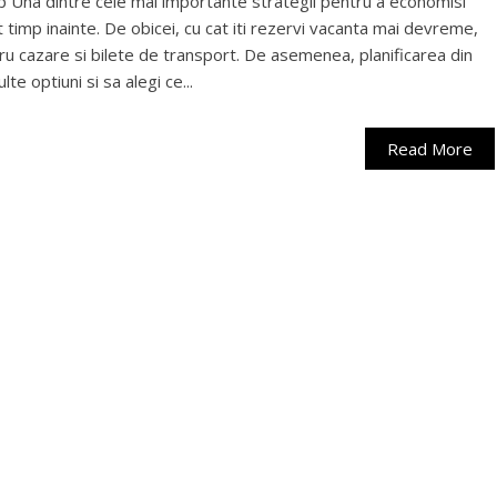
mp Una dintre cele mai importante strategii pentru a economisi
lt timp inainte. De obicei, cu cat iti rezervi vacanta mai devreme,
ru cazare si bilete de transport. De asemenea, planificarea din
te optiuni si sa alegi ce...
Read More