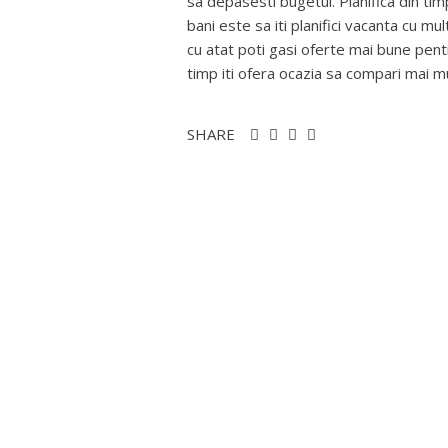
sa depasesti bugetul. Planifica din ti
bani este sa iti planifici vacanta cu mu
cu atat poti gasi oferte mai bune pent
timp iti ofera ocazia sa compari mai mul
SHARE