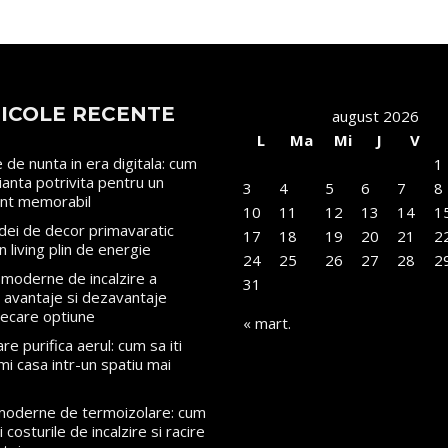
ICOLE RECENTE
august 2026
L
Ma
Mi
J
V
le de nunta in era digitala: cum
1
rianta potrivita pentru un
3
4
5
6
7
8
nt memorabil
10
11
12
13
14
1
dei de decor primavaratic
17
18
19
20
21
2
n living plin de energie
24
25
26
27
28
2
moderne de incalzire a
31
i: avantaje si dezavantaje
iecare optiune
« mart.
re purifica aerul: cum sa iti
mi casa intr-un spatiu mai
 moderne de termoizolare: cum
 costurile de incalzire si racire