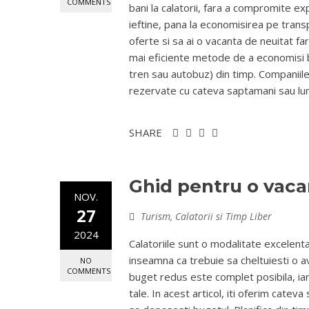
COMMENTS
bani la calatorii, fara a compromite exp
ieftine, pana la economisirea pe transp
oferte si sa ai o vacanta de neuitat fa
mai eficiente metode de a economisi ban
tren sau autobuz) din timp. Companiile
rezervate cu cateva saptamani sau luni 
SHARE
Ghid pentru o vaca
NOV.
27
Turism, Calatorii si Timp Liber
2024
Calatoriile sunt o modalitate excelenta 
inseamna ca trebuie sa cheltuiesti o 
NO
COMMENTS
buget redus este complet posibila, iar
tale. In acest articol, iti oferim cateva