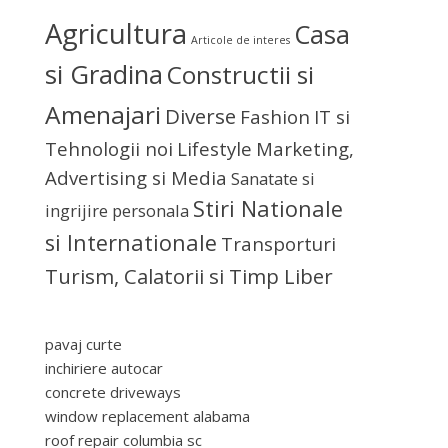
Agricultura
Casa
Articole de interes
si Gradina
Constructii si
Amenajari
Diverse
Fashion
IT si
Tehnologii noi
Lifestyle
Marketing,
Advertising si Media
Sanatate si
Stiri Nationale
ingrijire personala
si Internationale
Transporturi
Turism, Calatorii si Timp Liber
pavaj curte
inchiriere autocar
concrete driveways
window replacement alabama
roof repair columbia sc