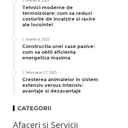
martie 8, 2025
Tehnici moderne de
termoizolare: cum sa reduci
costurile de incalzire si racire
ale locuintei
martie 6, 2025
Constructia unei case pasive:
cum sa obtii eficienta
energetica maxima
februarie 27, 2025
Cresterea animalelor in sistem
extensiv versus intensiv:
avantaje si dezavantaje
CATEGORII
Afaceri si Servicii