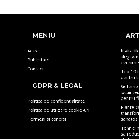
MENIU
ART
Acasa
Invitatii
alegi va
Publicitate
evenime
Contact
Top 10 i
pentru u
GDPR & LEGAL
Sisteme 
locuinte
pentru f
Politica de confidentialitate
Plante ca
Politica de utilizare cookie-uri
transfor
Termeni si conditii
sanatos
Tehnici
sa reduci