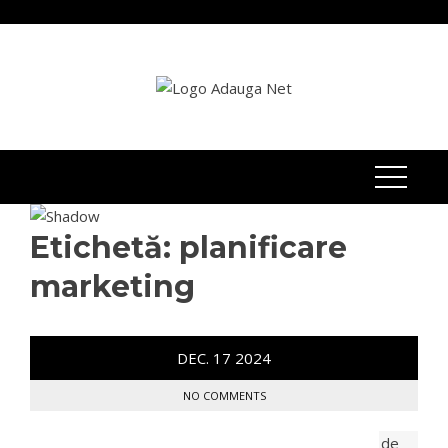
Skip
to
content
Etichetă:
planificare
marketing
DEC.
17
2024
NO COMMENTS