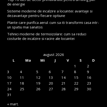
de energie
Sisteme moderne de incalzire a locuintei: avantaje si
dezavantaje pentru fiecare optiune
Plante care purifica aerul: cum sa iti transformi casa intr-
un spatiu mai sanatos
Tehnici moderne de termoizolare: cum sa reduci
costurile de incalzire si racire ale locuintei
august 2026
L
Ma
Mi
J
V
S
D
1
2
3
4
5
6
7
8
9
10
11
12
13
14
15
16
17
18
19
20
21
22
23
24
25
26
27
28
29
30
31
« mart.