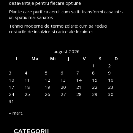
dezavantaje pentru fiecare optiune
Plante care purifica aerul: cum sa iti transformi casa intr-
un spatiu mai sanatos
Tehnici moderne de termoizolare: cum sa reduci
costurile de incalzire si racire ale locuintei
august 2026
L
Ma
Mi
J
V
S
D
1
2
3
4
5
6
7
8
9
10
11
12
13
14
15
16
17
18
19
20
21
22
23
24
25
26
27
28
29
30
31
« mart.
CATEGORII