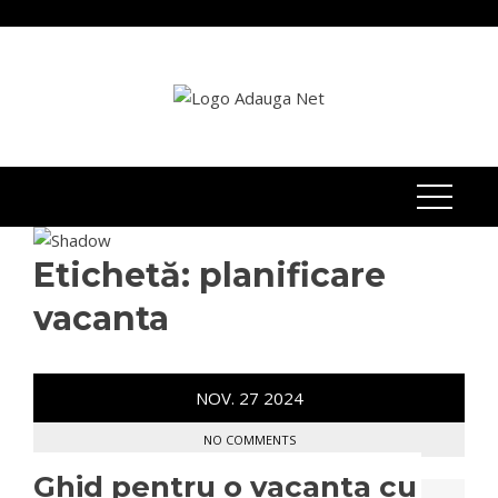
Skip
to
content
Etichetă:
planificare
vacanta
NOV.
27
2024
NO COMMENTS
Ghid pentru o vacanta cu