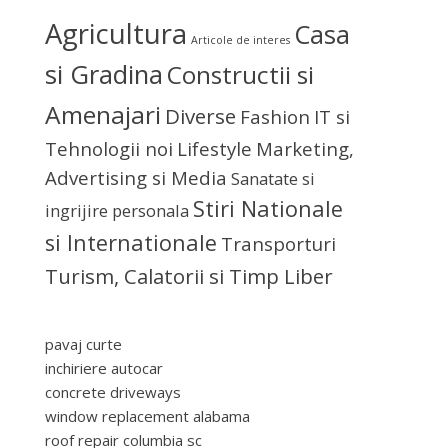
Agricultura
Casa
Articole de interes
si Gradina
Constructii si
Amenajari
Diverse
Fashion
IT si
Tehnologii noi
Lifestyle
Marketing,
Advertising si Media
Sanatate si
Stiri Nationale
ingrijire personala
si Internationale
Transporturi
Turism, Calatorii si Timp Liber
pavaj curte
inchiriere autocar
concrete driveways
window replacement alabama
roof repair columbia sc