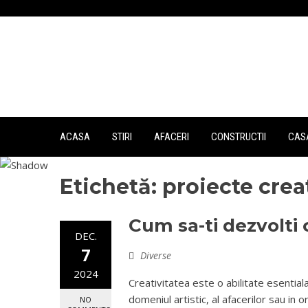
Skip
to
content
ACASA
STIRI
AFACERI
CONSTRUCTII
CASA
Etichetă:
proiecte crea
Cum sa-ti dezvolti c
DEC.
7
Diverse
2024
Creativitatea este o abilitate esential
domeniul artistic, al afacerilor sau in o
NO