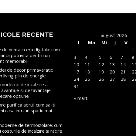
ICOLE RECENTE
august 2026
L
Ma
Mi
J
V
le de nunta in era digitala: cum
1
rianta potrivita pentru un
3
4
5
6
7
8
nt memorabil
10
11
12
13
14
1
dei de decor primavaratic
17
18
19
20
21
2
n living plin de energie
24
25
26
27
28
2
moderne de incalzire a
31
i: avantaje si dezavantaje
iecare optiune
« mart.
re purifica aerul: cum sa iti
mi casa intr-un spatiu mai
 moderne de termoizolare: cum
 costurile de incalzire si racire