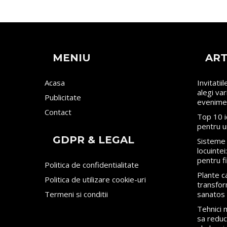
MENIU
ART
Acasa
Invitatii
alegi va
Publicitate
evenime
Contact
Top 10 i
pentru u
GDPR & LEGAL
Sisteme 
locuinte
pentru f
Politica de confidentialitate
Plante ca
Politica de utilizare cookie-uri
transfor
Termeni si conditii
sanatos
Tehnici
sa reduci