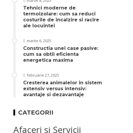
martie 8, 2025
Tehnici moderne de
termoizolare: cum sa reduci
costurile de incalzire si racire
ale locuintei
martie 6, 2025
Constructia unei case pasive:
cum sa obtii eficienta
energetica maxima
februarie 27, 2025
Cresterea animalelor in sistem
extensiv versus intensiv:
avantaje si dezavantaje
CATEGORII
Afaceri si Servicii