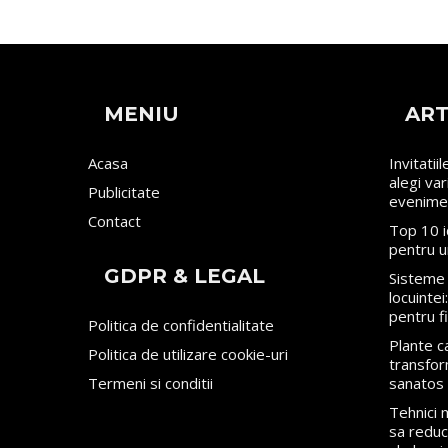
MENIU
ART
Acasa
Invitatii
alegi va
Publicitate
evenime
Contact
Top 10 i
pentru u
GDPR & LEGAL
Sisteme 
locuinte
pentru f
Politica de confidentialitate
Plante ca
Politica de utilizare cookie-uri
transfor
Termeni si conditii
sanatos
Tehnici
sa reduci