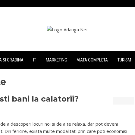
 SI GRADINA
IT
MARKETING
VIATA COMPLETA
TURISM
te
 bani la calatorii?
de a descoperi locuri noi si de a te relaxa, dar pot deveni
t. Din fericire, exista multe modalitati prin care poti economisi