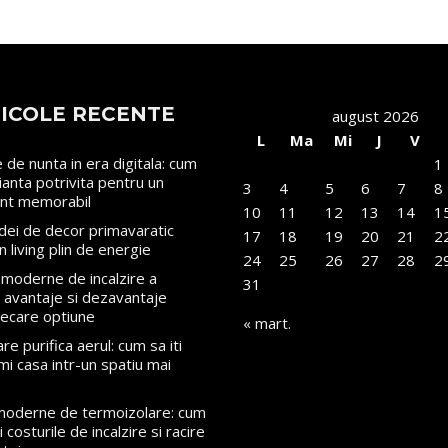
ICOLE RECENTE
august 2026
L
Ma
Mi
J
V
le de nunta in era digitala: cum
1
rianta potrivita pentru un
3
4
5
6
7
8
nt memorabil
10
11
12
13
14
1
dei de decor primavaratic
17
18
19
20
21
2
n living plin de energie
24
25
26
27
28
2
moderne de incalzire a
31
i: avantaje si dezavantaje
iecare optiune
« mart.
re purifica aerul: cum sa iti
mi casa intr-un spatiu mai
 moderne de termoizolare: cum
 costurile de incalzire si racire