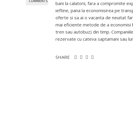
COMMENTS
bani la calatorii, fara a compromite exp
ieftine, pana la economisirea pe transp
oferte si sa ai o vacanta de neuitat fa
mai eficiente metode de a economisi ban
tren sau autobuz) din timp. Companiile
rezervate cu cateva saptamani sau luni 
SHARE