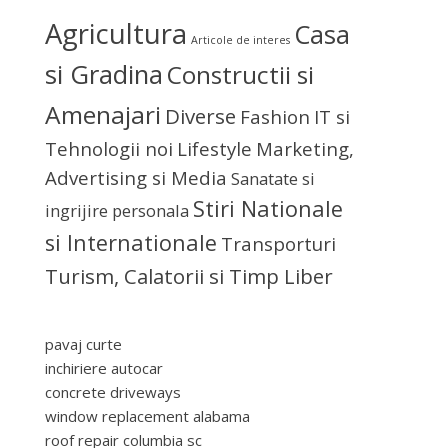
Agricultura
Casa
Articole de interes
si Gradina
Constructii si
Amenajari
Diverse
Fashion
IT si
Tehnologii noi
Lifestyle
Marketing,
Advertising si Media
Sanatate si
Stiri Nationale
ingrijire personala
si Internationale
Transporturi
Turism, Calatorii si Timp Liber
pavaj curte
inchiriere autocar
concrete driveways
window replacement alabama
roof repair columbia sc