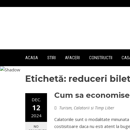
Skip
to
content
ACASA
STIRI
AFACERI
CONSTRUCTII
CASA
Etichetă:
reduceri bile
Cum sa economisesti
DEC.
12
Turism, Calatorii si Timp Liber
2024
Calatoriile sunt o modalitate minunata 
costisitoare daca nu esti atent la buge
NO