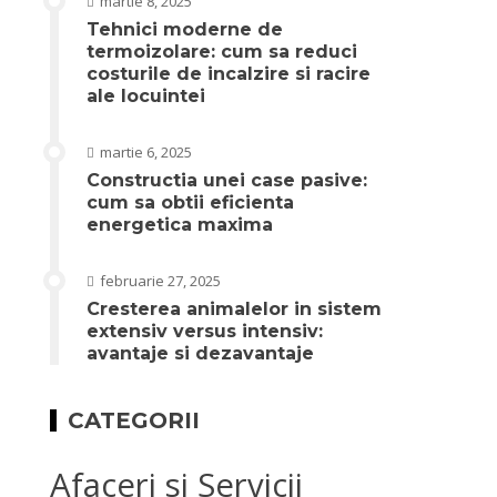
martie 8, 2025
Tehnici moderne de
termoizolare: cum sa reduci
costurile de incalzire si racire
ale locuintei
martie 6, 2025
Constructia unei case pasive:
cum sa obtii eficienta
energetica maxima
februarie 27, 2025
Cresterea animalelor in sistem
extensiv versus intensiv:
avantaje si dezavantaje
CATEGORII
Afaceri si Servicii