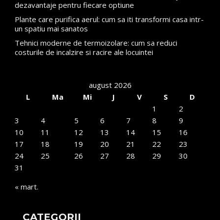
dezavantaje pentru fiecare optiune
Plante care purifica aerul: cum sa iti transformi casa intr-
un spatiu mai sanatos
Tehnici moderne de termoizolare: cum sa reduci
costurile de incalzire si racire ale locuintei
august 2026
L
Ma
Mi
J
V
S
D
1
2
3
4
5
6
7
8
9
10
11
12
13
14
15
16
17
18
19
20
21
22
23
24
25
26
27
28
29
30
31
« mart.
CATEGORII