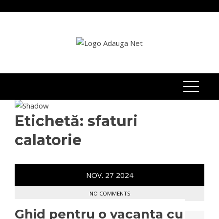
Skip
to
content
Etichetă:
sfaturi
calatorie
NOV.
27
2024
NO COMMENTS
Ghid pentru o vacanta cu