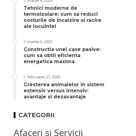
martie 8, 2025
Tehnici moderne de
termoizolare: cum sa reduci
costurile de incalzire si racire
ale locuintei
martie 6, 2025
Constructia unei case pasive:
cum sa obtii eficienta
energetica maxima
februarie 27, 2025
Cresterea animalelor in sistem
extensiv versus intensiv:
avantaje si dezavantaje
CATEGORII
Afaceri si Servicii