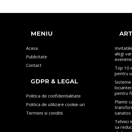
MENIU
ART
Acasa
Invitatii
alegi va
Publicitate
evenime
Contact
Top 10 i
pentru u
GDPR & LEGAL
Sisteme 
locuinte
pentru f
Politica de confidentialitate
Plante ca
Politica de utilizare cookie-uri
transfor
Termeni si conditii
sanatos
Tehnici
sa reduci