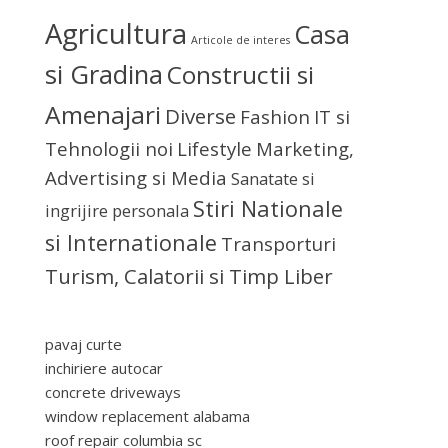
Agricultura
Casa
Articole de interes
si Gradina
Constructii si
Amenajari
Diverse
Fashion
IT si
Tehnologii noi
Lifestyle
Marketing,
Advertising si Media
Sanatate si
Stiri Nationale
ingrijire personala
si Internationale
Transporturi
Turism, Calatorii si Timp Liber
pavaj curte
inchiriere autocar
concrete driveways
window replacement alabama
roof repair columbia sc