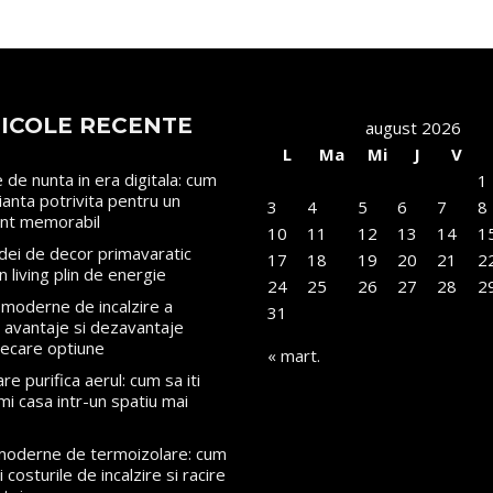
ICOLE RECENTE
august 2026
L
Ma
Mi
J
V
le de nunta in era digitala: cum
1
rianta potrivita pentru un
3
4
5
6
7
8
nt memorabil
10
11
12
13
14
1
dei de decor primavaratic
17
18
19
20
21
2
n living plin de energie
24
25
26
27
28
2
moderne de incalzire a
31
i: avantaje si dezavantaje
iecare optiune
« mart.
re purifica aerul: cum sa iti
mi casa intr-un spatiu mai
 moderne de termoizolare: cum
 costurile de incalzire si racire