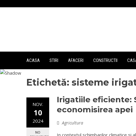
Skip
to
content
ACASA
STIRI
AFACERI
CONSTRUCTII
CASA
Etichetă:
sisteme irigat
Irigatiile eficiente
NOV.
economisirea apei
10
2024
Agricultura
NO
In contextul schimbarilor climatice si 