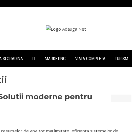
 SI GRADINA
IT
MARKETING
VIATA COMPLETA
TURISM
ii
: Solutii moderne pentru
al resurselor de apa tot mai limitate, eficienta sistemelor de