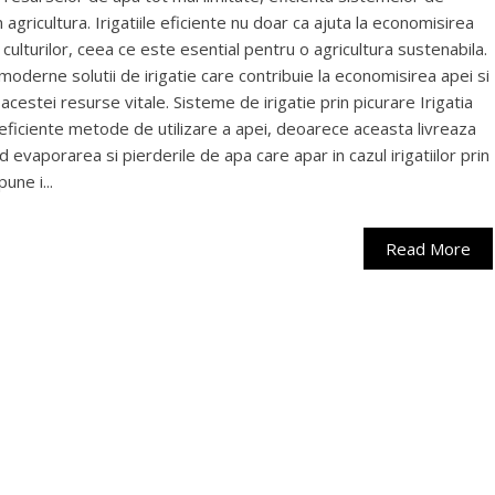
n agricultura. Irigatiile eficiente nu doar ca ajuta la economisirea
i culturilor, ceea ce este esential pentru o agricultura sustenabila.
moderne solutii de irigatie care contribuie la economisirea apei si
a acestei resurse vitale. Sisteme de irigatie prin picurare Irigatia
 eficiente metode de utilizare a apei, deoarece aceasta livreaza
d evaporarea si pierderile de apa care apar in cazul irigatiilor prin
ne i...
Read More