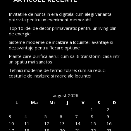
Invitatiile de nunta in era digitala: cum alegi varianta
potrivita pentru un eveniment memorabil
Top 10 idei de decor primavaratic pentru un living plin
de energie
Sisteme moderne de incalzire a locuintei: avantaje si
dezavantaje pentru fiecare optiune
Plante care purifica aerul: cum sa iti transformi casa intr-
un spatiu mai sanatos
Tehnici moderne de termoizolare: cum sa reduci
costurile de incalzire si racire ale locuintei
august 2026
L
Ma
Mi
J
V
S
D
1
2
3
4
5
6
7
8
9
10
11
12
13
14
15
16
17
18
19
20
21
22
23