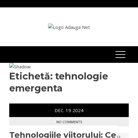
Skip
to
content
Etichetă:
tehnologie
emergenta
DEC.
19
2024
NO COMMENTS
Tehnologiile viitorului: Ce