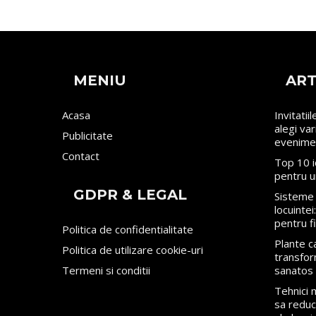
MENIU
ART
Acasa
Invitatii
alegi va
Publicitate
evenime
Contact
Top 10 i
pentru u
GDPR & LEGAL
Sisteme 
locuinte
pentru f
Politica de confidentialitate
Plante ca
Politica de utilizare cookie-uri
transfor
Termeni si conditii
sanatos
Tehnici
sa reduci