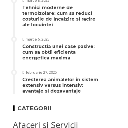
martie 8, 2025
Tehnici moderne de
termoizolare: cum sa reduci
costurile de incalzire si racire
ale locuintei
martie 6, 2025
Constructia unei case pasive:
cum sa obtii eficienta
energetica maxima
februarie 27, 2025
Cresterea animalelor in sistem
extensiv versus intensiv:
avantaje si dezavantaje
CATEGORII
Afaceri si Servicii