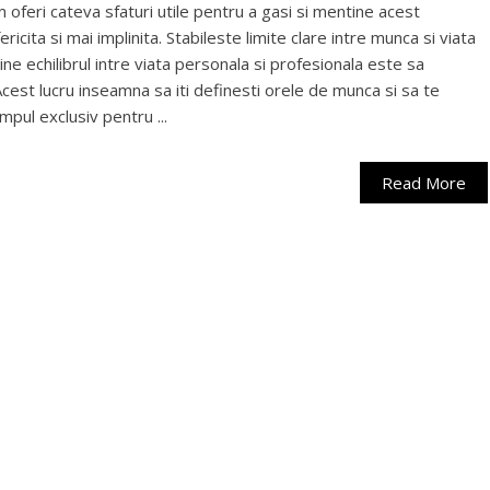
om oferi cateva sfaturi utile pentru a gasi si mentine acest
fericita si mai implinita. Stabileste limite clare intre munca si viata
e echilibrul intre viata personala si profesionala este sa
 Acest lucru inseamna sa iti definesti orele de munca si sa te
impul exclusiv pentru ...
Read More