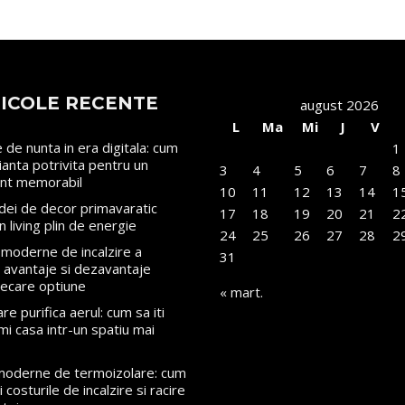
ICOLE RECENTE
august 2026
L
Ma
Mi
J
V
le de nunta in era digitala: cum
1
rianta potrivita pentru un
3
4
5
6
7
8
nt memorabil
10
11
12
13
14
1
dei de decor primavaratic
17
18
19
20
21
2
n living plin de energie
24
25
26
27
28
2
moderne de incalzire a
31
i: avantaje si dezavantaje
iecare optiune
« mart.
re purifica aerul: cum sa iti
mi casa intr-un spatiu mai
 moderne de termoizolare: cum
 costurile de incalzire si racire