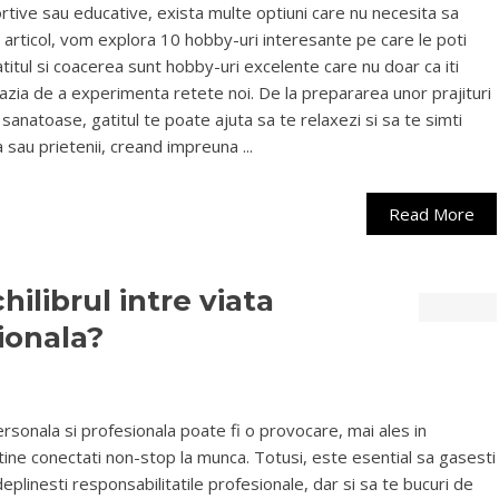
portive sau educative, exista multe optiuni care nu necesita sa
t articol, vom explora 10 hobby-uri interesante pe care le poti
atitul si coacerea sunt hobby-uri excelente care nu doar ca iti
 ocazia de a experimenta retete noi. De la prepararea unor prajituri
sanatoase, gatitul te poate ajuta sa te relaxezi si sa te simti
ia sau prietenii, creand impreuna ...
Read More
ilibrul intre viata
ionala?
ersonala si profesionala poate fi o provocare, mai ales in
tine conectati non-stop la munca. Totusi, este esential sa gasesti
ndeplinesti responsabilitatile profesionale, dar si sa te bucuri de