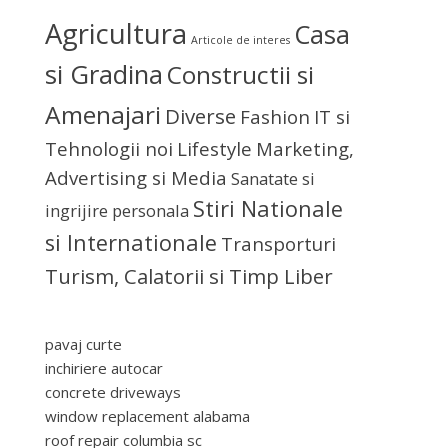
Agricultura
Casa
Articole de interes
si Gradina
Constructii si
Amenajari
Diverse
Fashion
IT si
Tehnologii noi
Lifestyle
Marketing,
Advertising si Media
Sanatate si
Stiri Nationale
ingrijire personala
si Internationale
Transporturi
Turism, Calatorii si Timp Liber
pavaj curte
inchiriere autocar
concrete driveways
window replacement alabama
roof repair columbia sc