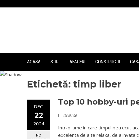
Skip
to
content
ACASA
STIRI
AFACERI
CONSTRUCTII
CASA
Etichetă:
timp liber
Top 10 hobby-uri pe
DEC.
22
Diverse
2024
Intr-o lume in care timpul petrecut ac
excelenta de a te relaxa, de a invata
NO