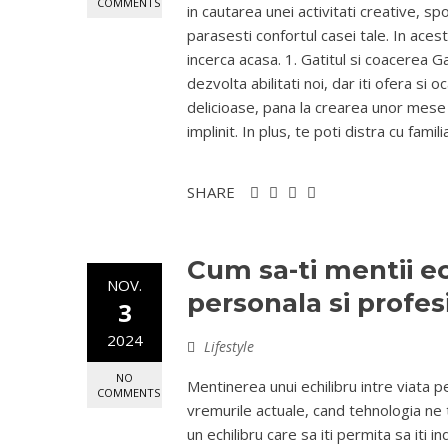
COMMENTS
in cautarea unei activitati creative, s
parasesti confortul casei tale. In aces
incerca acasa. 1. Gatitul si coacerea G
dezvolta abilitati noi, dar iti ofera si
delicioase, pana la crearea unor mese 
implinit. In plus, te poti distra cu famil
SHARE
Cum sa-ti mentii ech
NOV.
personala si profes
3
2024
Lifestyle
NO
Mentinerea unui echilibru intre viata p
COMMENTS
vremurile actuale, cand tehnologia ne 
un echilibru care sa iti permita sa iti i