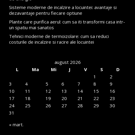
Sisteme moderne de incalzire a locuintei: avantaje si
dezavantaje pentru fiecare optiune
Plante care purifica aerul: cum sa iti transformi casa intr-
un spatiu mai sanatos
Tehnici moderne de termoizolare: cum sa reduci
costurile de incalzire si racire ale locuintei
august 2026
L
Ma
Mi
J
V
S
D
1
2
3
4
5
6
7
8
9
10
11
12
13
14
15
16
17
18
19
20
21
22
23
24
25
26
27
28
29
30
31
« mart.