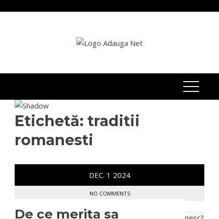
Skip
to
content
Etichetă:
traditii
romanesti
DEC.
1
2024
NO COMMENTS
De ce merita sa