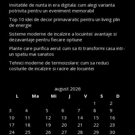
Invitatiile de nunta in era digitala: cum alegi varianta
potrivita pentru un eveniment memorabil
Top 10 idei de decor primavaratic pentru un living plin
de energie
Sisteme moderne de incalzire a locuintei: avantaje si
dezavantaje pentru fiecare optiune
Plante care purifica aerul: cum sa iti transformi casa intr-
un spatiu mai sanatos
Tehnici moderne de termoizolare: cum sa reduci
costurile de incalzire si racire ale locuintei
august 2026
L
Ma
Mi
J
V
S
D
1
2
3
4
5
6
7
8
9
10
11
12
13
14
15
16
17
18
19
20
21
22
23
24
25
26
27
28
29
30