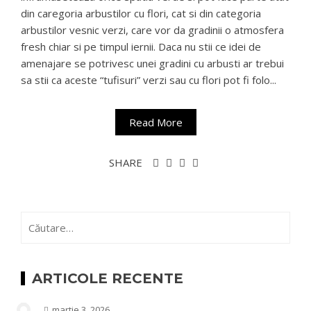
din caregoria arbustilor cu flori, cat si din categoria
arbustilor vesnic verzi, care vor da gradinii o atmosfera
fresh chiar si pe timpul iernii. Daca nu stii ce idei de
amenajare se potrivesc unei gradini cu arbusti ar trebui
sa stii ca aceste “tufisuri” verzi sau cu flori pot fi folo...
Read More
SHARE
Caută
după:
ARTICOLE RECENTE
martie 3, 2026