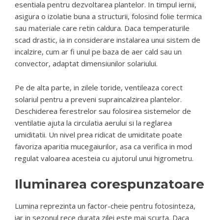
esentiala pentru dezvoltarea plantelor. In timpul iernii,
asigura o izolatie buna a structurii, folosind folie termica
sau materiale care retin caldura. Daca temperaturile
scad drastic, ia in considerare instalarea unui sistem de
incalzire, cum ar fi unul pe baza de aer cald sau un
convector, adaptat dimensiunilor solariului.
Pe de alta parte, in zilele toride, ventileaza corect
solariul pentru a preveni supraincalzirea plantelor.
Deschiderea ferestrelor sau folosirea sistemelor de
ventilatie ajuta la circulatia aerului si la reglarea
umiditatii. Un nivel prea ridicat de umiditate poate
favoriza aparitia mucegaiurilor, asa ca verifica in mod
regulat valoarea acesteia cu ajutorul unui higrometru.
Iluminarea corespunzatoare
Lumina reprezinta un factor-cheie pentru fotosinteza,
iar in sezonul rece durata zilei este mai scurta. Daca