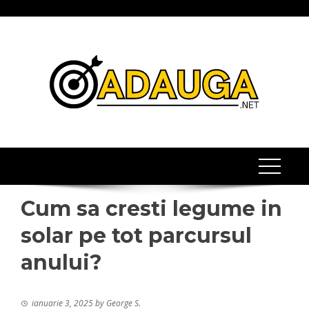
Skip
to
content
Cum sa cresti legume in
solar pe tot parcursul
anului?
ianuarie 3, 2025
by
George S.