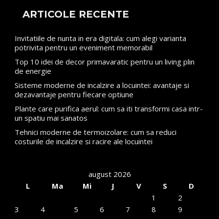
ARTICOLE RECENTE
Invitatiile de nunta in era digitala: cum alegi varianta
potrivita pentru un eveniment memorabil
Top 10 idei de decor primavaratic pentru un living plin
de energie
Sisteme moderne de incalzire a locuintei: avantaje si
dezavantaje pentru fiecare optiune
Plante care purifica aerul: cum sa iti transformi casa intr-
un spatiu mai sanatos
Tehnici moderne de termoizolare: cum sa reduci
costurile de incalzire si racire ale locuintei
august 2026
L
Ma
Mi
J
V
S
D
1
2
3
4
5
6
7
8
9