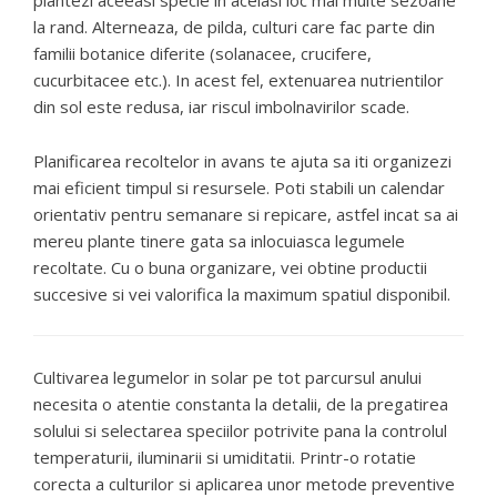
plantezi aceeasi specie in acelasi loc mai multe sezoane
la rand. Alterneaza, de pilda, culturi care fac parte din
familii botanice diferite (solanacee, crucifere,
cucurbitacee etc.). In acest fel, extenuarea nutrientilor
din sol este redusa, iar riscul imbolnavirilor scade.
Planificarea recoltelor in avans te ajuta sa iti organizezi
mai eficient timpul si resursele. Poti stabili un calendar
orientativ pentru semanare si repicare, astfel incat sa ai
mereu plante tinere gata sa inlocuiasca legumele
recoltate. Cu o buna organizare, vei obtine productii
succesive si vei valorifica la maximum spatiul disponibil.
Cultivarea legumelor in solar pe tot parcursul anului
necesita o atentie constanta la detalii, de la pregatirea
solului si selectarea speciilor potrivite pana la controlul
temperaturii, iluminarii si umiditatii. Printr-o rotatie
corecta a culturilor si aplicarea unor metode preventive