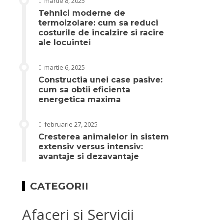
martie 8, 2025
Tehnici moderne de
termoizolare: cum sa reduci
costurile de incalzire si racire
ale locuintei
martie 6, 2025
Constructia unei case pasive:
cum sa obtii eficienta
energetica maxima
februarie 27, 2025
Cresterea animalelor in sistem
extensiv versus intensiv:
avantaje si dezavantaje
CATEGORII
Afaceri si Servicii