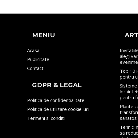
MENIU
ART
Acasa
Invitatii
alegi va
Publicitate
evenime
Contact
Top 10 i
pentru u
GDPR & LEGAL
Sisteme 
locuinte
pentru f
Politica de confidentialitate
Plante ca
Politica de utilizare cookie-uri
transfor
Termeni si conditii
sanatos
Tehnici
sa reduci