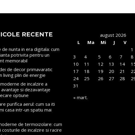
ICOLE RECENTE
august 2026
L
Ma
Mi
J
V
le de nunta in era digitala: cum
1
rianta potrivita pentru un
3
4
5
6
7
8
nt memorabil
10
11
12
13
14
1
dei de decor primavaratic
17
18
19
20
21
2
n living plin de energie
24
25
26
27
28
2
moderne de incalzire a
31
i: avantaje si dezavantaje
iecare optiune
« mart.
re purifica aerul: cum sa iti
mi casa intr-un spatiu mai
 moderne de termoizolare: cum
 costurile de incalzire si racire