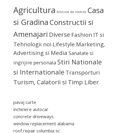
Agricultura
Casa
Articole de interes
si Gradina
Constructii si
Amenajari
Diverse
Fashion
IT si
Tehnologii noi
Lifestyle
Marketing,
Advertising si Media
Sanatate si
Stiri Nationale
ingrijire personala
si Internationale
Transporturi
Turism, Calatorii si Timp Liber
pavaj curte
inchiriere autocar
concrete driveways
window replacement alabama
roof repair columbia sc