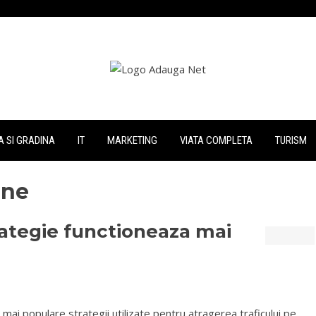
 SI GRADINA
IT
MARKETING
VIATA COMPLETA
TURISM
ine
rategie functioneaza mai
e mai populare strategii utilizate pentru atragerea traficului pe