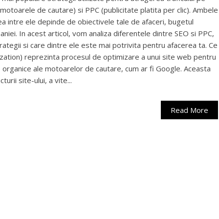
motoarele de cautare) si PPC (publicitate platita per clic). Ambele
ea intre ele depinde de obiectivele tale de afaceri, bugetul
paniei. In acest articol, vom analiza diferentele dintre SEO si PPC,
rategii si care dintre ele este mai potrivita pentru afacerea ta. Ce
ation) reprezinta procesul de optimizare a unui site web pentru
e organice ale motoarelor de cautare, cum ar fi Google. Aceasta
urii site-ului, a vite...
Read More