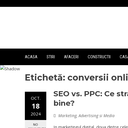
Skip
to
content
ACASA
STIRI
AFACERI
CONSTRUCTII
CASA
Etichetă:
conversii onl
SEO vs. PPC: Ce st
OCT.
bine?
18
2024
Marketing, Advertising si Media
NO
In marketingul digital, doua dintre cel