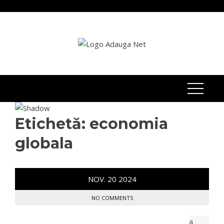
Skip
to
content
Etichetă:
economia
globala
NOV.
20
2024
NO COMMENTS