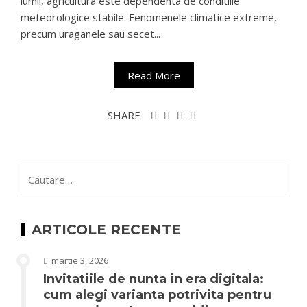
lumii, agricultura este dependenta de conditiile
meteorologice stabile. Fenomenele climatice extreme,
precum uraganele sau secet...
Read More
SHARE
Caută
după:
ARTICOLE RECENTE
martie 3, 2026
Invitatiile de nunta in era digitala:
cum alegi varianta potrivita pentru