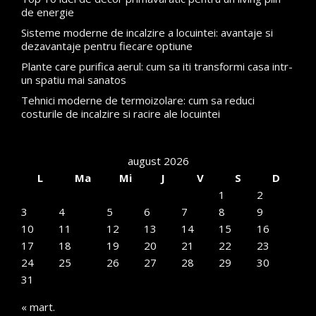
de energie
Sisteme moderne de incalzire a locuintei: avantaje si
dezavantaje pentru fiecare optiune
Plante care purifica aerul: cum sa iti transformi casa intr-
un spatiu mai sanatos
Tehnici moderne de termoizolare: cum sa reduci
costurile de incalzire si racire ale locuintei
august 2026
L
Ma
Mi
J
V
S
D
1
2
3
4
5
6
7
8
9
10
11
12
13
14
15
16
17
18
19
20
21
22
23
24
25
26
27
28
29
30
31
« mart.