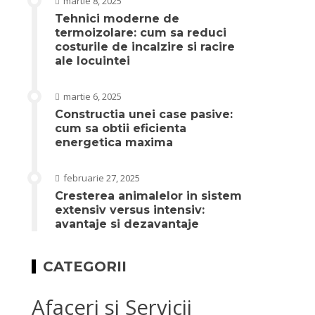
martie 8, 2025
Tehnici moderne de
termoizolare: cum sa reduci
costurile de incalzire si racire
ale locuintei
martie 6, 2025
Constructia unei case pasive:
cum sa obtii eficienta
energetica maxima
februarie 27, 2025
Cresterea animalelor in sistem
extensiv versus intensiv:
avantaje si dezavantaje
CATEGORII
Afaceri si Servicii