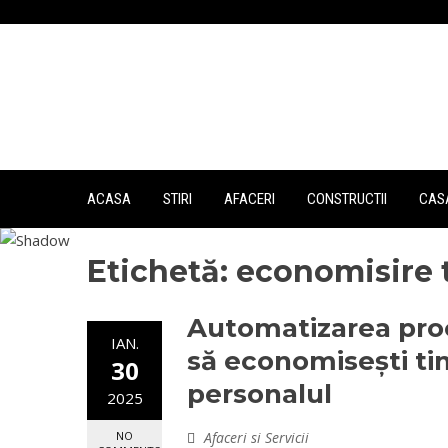
Skip
to
content
ACASA
STIRI
AFACERI
CONSTRUCTII
CASA
Etichetă:
economisire 
Automatizarea pro
IAN.
să economisești tim
30
personalul
2025
Afaceri si Servicii
NO