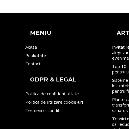
MENIU
ART
Acasa
Invitatii
alegi va
Publicitate
evenime
Contact
Top 10 i
pentru u
GDPR & LEGAL
Sisteme 
locuinte
pentru f
Politica de confidentialitate
Plante ca
Politica de utilizare cookie-uri
transfor
Termeni si conditii
sanatos
Tehnici
sa reduci