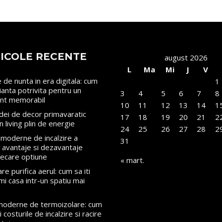
ICOLE RECENTE
august 2026
L
Ma
Mi
J
V
le de nunta in era digitala: cum
1
rianta potrivita pentru un
3
4
5
6
7
8
nt memorabil
10
11
12
13
14
1
dei de decor primavaratic
17
18
19
20
21
2
n living plin de energie
24
25
26
27
28
2
moderne de incalzire a
31
i: avantaje si dezavantaje
iecare optiune
« mart.
re purifica aerul: cum sa iti
mi casa intr-un spatiu mai
 moderne de termoizolare: cum
 costurile de incalzire si racire