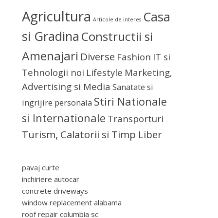
Agricultura
Casa
Articole de interes
si Gradina
Constructii si
Amenajari
Diverse
Fashion
IT si
Tehnologii noi
Lifestyle
Marketing,
Advertising si Media
Sanatate si
Stiri Nationale
ingrijire personala
si Internationale
Transporturi
Turism, Calatorii si Timp Liber
pavaj curte
inchiriere autocar
concrete driveways
window replacement alabama
roof repair columbia sc