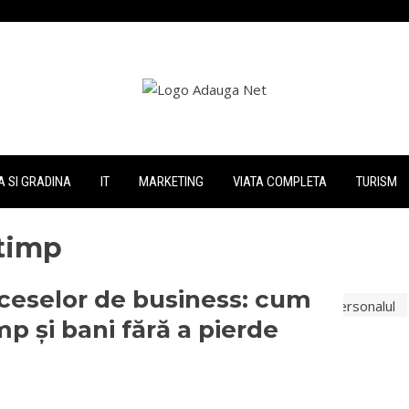
 SI GRADINA
IT
MARKETING
VIATA COMPLETA
TURISM
timp
ceselor de business: cum
p și bani fără a pierde