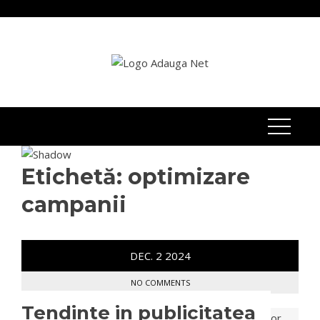
Skip
to
content
Etichetă:
optimizare
campanii
DEC.
2
2024
NO COMMENTS
Tendinte in publicitatea