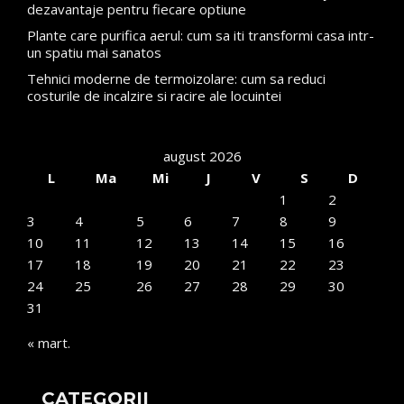
dezavantaje pentru fiecare optiune
Plante care purifica aerul: cum sa iti transformi casa intr-
un spatiu mai sanatos
Tehnici moderne de termoizolare: cum sa reduci
costurile de incalzire si racire ale locuintei
august 2026
L
Ma
Mi
J
V
S
D
1
2
3
4
5
6
7
8
9
10
11
12
13
14
15
16
17
18
19
20
21
22
23
24
25
26
27
28
29
30
31
« mart.
CATEGORII