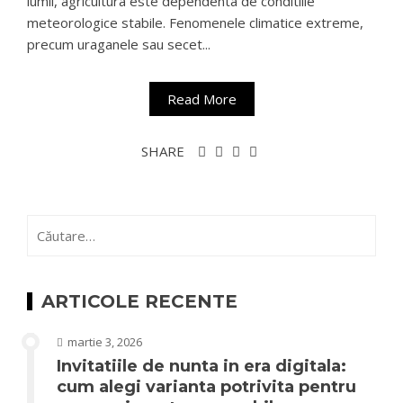
lumii, agricultura este dependenta de conditiile
meteorologice stabile. Fenomenele climatice extreme,
precum uraganele sau secet...
Read More
SHARE
Caută
după:
ARTICOLE RECENTE
martie 3, 2026
Invitatiile de nunta in era digitala:
cum alegi varianta potrivita pentru