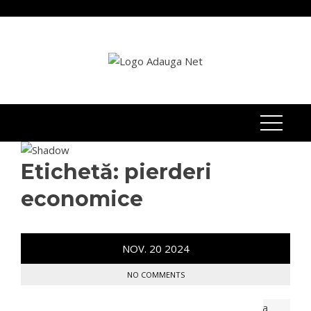
Skip
to
content
Etichetă:
pierderi
economice
NOV.
20
2024
NO COMMENTS