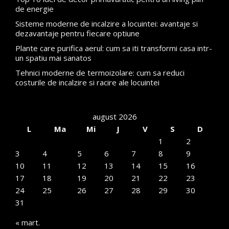
de energie
Sisteme moderne de incalzire a locuintei: avantaje si
dezavantaje pentru fiecare optiune
Plante care purifica aerul: cum sa iti transformi casa intr-
un spatiu mai sanatos
Tehnici moderne de termoizolare: cum sa reduci
costurile de incalzire si racire ale locuintei
august 2026
L
Ma
Mi
J
V
S
D
1
2
3
4
5
6
7
8
9
10
11
12
13
14
15
16
17
18
19
20
21
22
23
24
25
26
27
28
29
30
31
« mart.