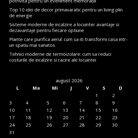
potrivita pentru un eveniment memorabil
Top 10 idei de decor primavaratic pentru un living plin
de energie
Sisteme moderne de incalzire a locuintei: avantaje si
dezavantaje pentru fiecare optiune
Plante care purifica aerul: cum sa iti transformi casa intr-
un spatiu mai sanatos
Tehnici moderne de termoizolare: cum sa reduci
costurile de incalzire si racire ale locuintei
august 2026
L
Ma
Mi
J
V
S
D
1
2
3
4
5
6
7
8
9
10
11
12
13
14
15
16
17
18
19
20
21
22
23
24
25
26
27
28
29
30
31