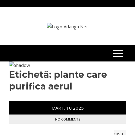
Skip
to
content
Etichetă:
plante care
purifica aerul
MART.
10
2025
NO COMMENTS