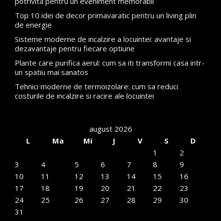
potrivita pentru un eveniment memorabil
Top 10 idei de decor primavaratic pentru un living plin
de energie
Sisteme moderne de incalzire a locuintei: avantaje si
dezavantaje pentru fiecare optiune
Plante care purifica aerul: cum sa iti transformi casa intr-
un spatiu mai sanatos
Tehnici moderne de termoizolare: cum sa reduci
costurile de incalzire si racire ale locuintei
august 2026
L
Ma
Mi
J
V
S
D
1
2
3
4
5
6
7
8
9
10
11
12
13
14
15
16
17
18
19
20
21
22
23
24
25
26
27
28
29
30
31