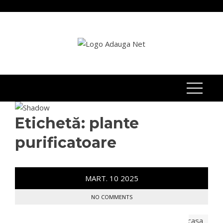
Skip
to
content
Etichetă:
plante
purificatoare
MART.
10
2025
NO COMMENTS