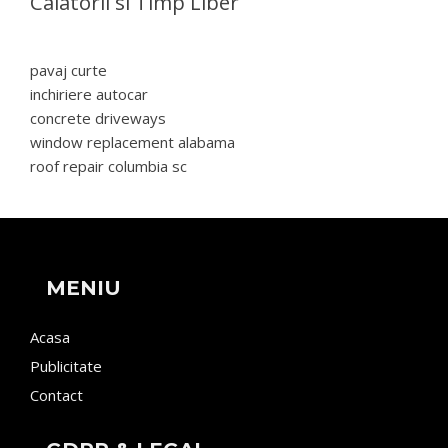
Calatorii si Timp Liber
pavaj curte
inchiriere autocar
concrete driveways
window replacement alabama
roof repair columbia sc
MENIU
Acasa
Publicitate
Contact