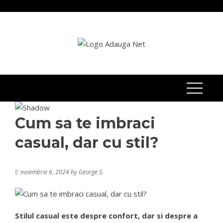
Skip
to
content
Cum sa te imbraci
casual, dar cu stil?
noiembrie 6, 2024
by
George S.
Stilul casual este despre confort, dar si despre a