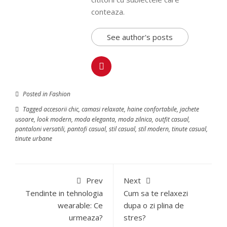
conteaza.
See author's posts
Posted in
Fashion
Tagged
accesorii chic
,
camasi relaxate
,
haine confortabile
,
jachete
usoare
,
look modern
,
moda eleganta
,
moda zilnica
,
outfit casual
,
pantaloni versatili
,
pantofi casual
,
stil casual
,
stil modern
,
tinute casual
,
tinute urbane
Prev
Next
Tendinte in tehnologia
Cum sa te relaxezi
wearable: Ce
dupa o zi plina de
urmeaza?
stres?