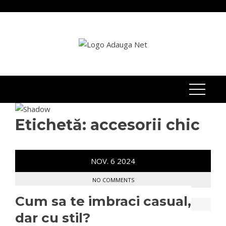
Skip
to
content
Etichetă:
accesorii chic
NOV.
6
2024
NO COMMENTS
Cum sa te imbraci casual,
dar cu stil?