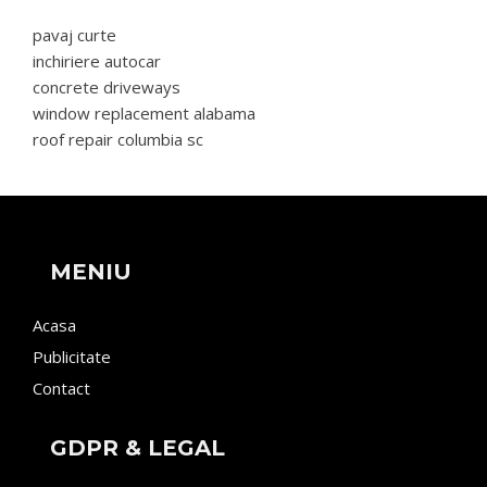
pavaj curte
inchiriere autocar
concrete driveways
window replacement alabama
roof repair columbia sc
MENIU
Acasa
Publicitate
Contact
GDPR & LEGAL